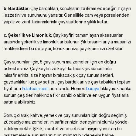
b. Bardaklar:
Çay bardakları, konuklarınıza ikram edeceğiniz çayın
lezzetini ve sunumunu yansıtır. Genellikle cam veya porselenden
yapılır ve zarif tasarımlarıyla çay saatlerine şıklık katar.
c. Şekerlik ve Limonluk:
Çay keyfini tamamlayan aksesuarlar
arasında şekerlik ve limonluklar bulunur. Şık tasarımlarıyla masanızı
renklendiren bu detaylar, konuklarınıza çay ikramınızı özel kılar.
Çay sunumları için, 5 çayı sunum malzemeleri için en doğru
adrestesiniz. Çay keyfinize keyif katacak şık sunumlarla
misafirlerinizi size hayran bırakacak şık çay sunum setleri,
çaydanlıklar, lüx çay setleri, çay bardakları ve çay tabakları toptan
fiyatlarla
Polatcam.com
adresinde. Hemen
buraya
tıklayarak harika
sunum çeşitleri hakkında fikir sahibi olabilir ve en uygun fiyatlarla
satın alabilirsiniz.
Sonuç olarak, kahve, yemek ve çay sunumları için doğru seçilmiş
züccaciye malzemeleri, misafirlerinizin deneyimini olumlu yönde
etkileyecektir. Şıklık, zarafet ve estetik anlayışını yansıtan bu
malzemelerle, sunumlarınız unutulmaz bir deneyim haline