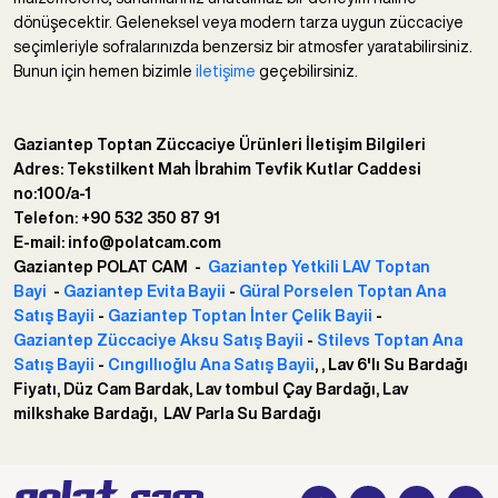
dönüşecektir. Geleneksel veya modern tarza uygun züccaciye
seçimleriyle sofralarınızda benzersiz bir atmosfer yaratabilirsiniz.
Bunun için hemen bizimle
iletişime
geçebilirsiniz.
Gaziantep Toptan Züccaciye Ürünleri İletişim Bilgileri
Adres: Tekstilkent Mah İbrahim Tevfik Kutlar Caddesi
no:100/a-1
Telefon: +90 532 350 87 91
E-mail: info@polatcam.com
Gaziantep POLAT CAM -
Gaziantep Yetkili LAV Toptan
Bayi
-
Gaziantep Evita Bayii
-
Güral Porselen Toptan Ana
Satış Bayii
-
Gaziantep Toptan İnter Çelik Bayii
-
Gaziantep Züccaciye Aksu Satış Bayii
-
Stilevs Toptan Ana
Satış Bayii
-
Cıngıllıoğlu Ana Satış Bayii
, , Lav 6'lı Su Bardağı
Fiyatı, Düz Cam Bardak, Lav tombul Çay Bardağı, Lav
milkshake Bardağı, LAV Parla Su Bardağı