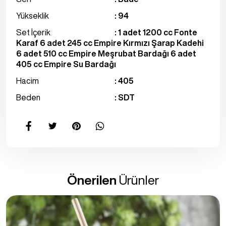
Yükseklik
: 94
Set İçerik
: 1 adet 1200 cc Fonte
Karaf 6 adet 245 cc Empire Kırmızı Şarap Kadehi
6 adet 510 cc Empire Meşrubat Bardağı 6 adet
405 cc Empire Su Bardağı
Hacim
: 405
Beden
: SDT
Önerilen
Ürünler