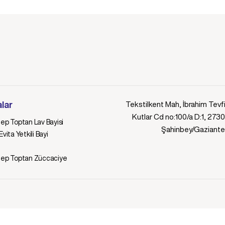
lar
Tekstilkent Mah, İbrahim Tevf
Kutlar Cd no:100/a D:1, 273
ep Toptan Lav Bayisi
Şahinbey/Gaziant
vita Yetkili Bayi
tep Toptan Züccaciye