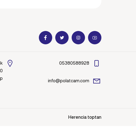
ik
05380588928
00
ep
info@polatcam.com
Herencia toptan