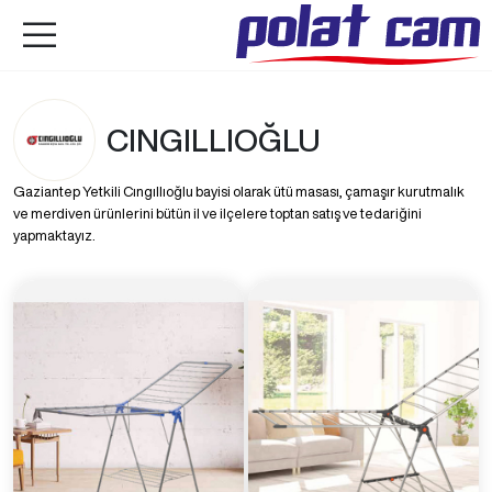
CINGILLIOĞLU
Gaziantep Yetkili Cıngıllıoğlu bayisi olarak ütü masası, çamaşır kurutmalık
ve merdiven ürünlerini bütün il ve ilçelere toptan satış ve tedariğini
yapmaktayız.