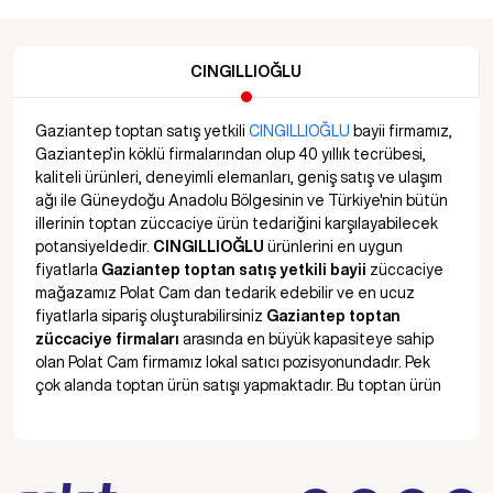
CINGILLIOĞLU
Gaziantep toptan satış yetkili
CINGILLIOĞLU
bayii firmamız,
Gaziantep’in köklü firmalarından olup 40 yıllık tecrübesi,
kaliteli ürünleri, deneyimli elemanları, geniş satış ve ulaşım
ağı ile Güneydoğu Anadolu Bölgesinin ve Türkiye'nin bütün
illerinin toptan züccaciye ürün tedariğini karşılayabilecek
potansiyeldedir.
CINGILLIOĞLU
ürünlerini en uygun
fiyatlarla
Gaziantep toptan satış yetkili bayii
züccaciye
mağazamız Polat Cam dan tedarik edebilir ve en ucuz
fiyatlarla sipariş oluşturabilirsiniz
Gaziantep toptan
züccaciye firmaları
arasında en büyük kapasiteye sahip
olan Polat Cam firmamız lokal satıcı pozisyonundadır. Pek
çok alanda toptan ürün satışı yapmaktadır. Bu toptan ürün
çeşitleri arasında; ütü masası, çamaşır kurutmalık ve
merdivenler de yer almaktadır. Bu ürünleri en ucuz toptan
fiyatlar ile satın alabilirsiniz.
En uygun fiyatla ütü masası, merdiven ve kurutmalık toptan