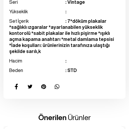
Seri
: Vintage
Yükseklik
:
Set İçerik
: 7*döküm plakalar
*sağlıklı ızgaralar *ayarlanabilen yükseklik
kontorolü *sabit plakalar ile hızlı pişirme *ışıklı
açma kapama anahtarı *metal damlama tepsisi
*İade koşulları: ürünlerinizin tarafınıza ulaştığı
şekilde sarılı,k
Hacim
:
Beden
: STD
Önerilen
Ürünler