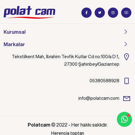
Kurumsal
Markalar
Tekstilkent Mah, İbrahim Tevfik Kutlar Cd no:100/a D:1,
27300 Şahinbey/Gaziantep
05380588928
info@polatcam.com
Polatcam
© 2022 - Her hakkı saklıdır.
Herencia toptan