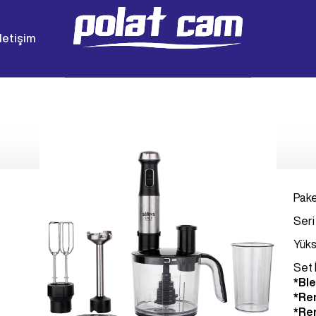
İletişim
Pake
Seri
Yüks
Set 
*Ble
*Re
*Re