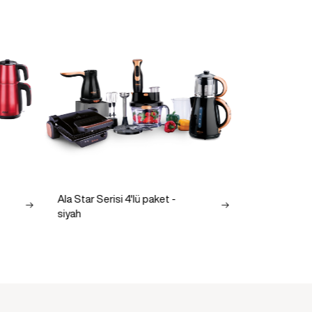
Ala Star Serisi 4'lü paket -
Red Star Seri
siyah
Kırmızı