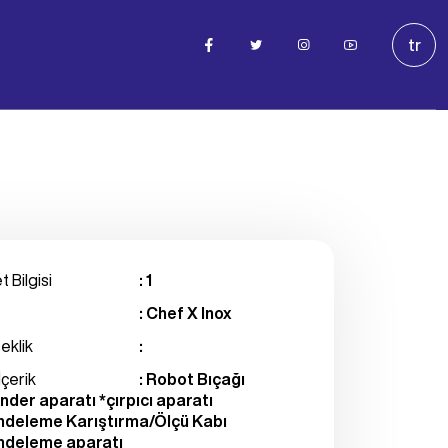
tr
t Bilgisi
: 1
: Chef X Inox
eklik
:
İçerik
: Robot Bıçağı
nder aparatı *çırpıcı aparatı
ndeleme Karıştırma/Ölçü Kabı
ndeleme aparatı