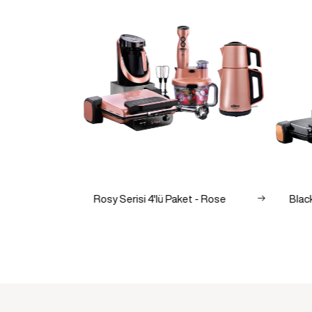
lü Paket
Rosy Serisi 4'lü Paket - Rose
Black