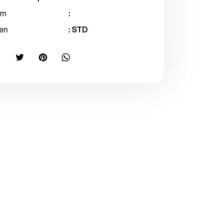
im
:
en
: STD