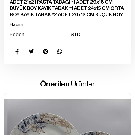
ADET 21x21 PASTA TABAĞI *1 ADET 29x18 CM
BÜYÜK BOY KAYIK TABAK *1 ADET 24x15 CM ORTA
BOY KAYIK TABAK *2 ADET 20x12 CM KÜÇÜK BOY
Hacim
:
Beden
: STD
Önerilen
Ürünler