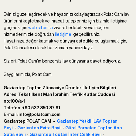
Evinizi güzelleştirecek ve hayatınızı kolaylaştıracak Polat Cam lav
ürünlerini keşfetmek ve ihracat talepleriniz için bizimle iletişime
geçmek için
web sitemizi
ziyaret edebilir veya müşteri
hizmetlerimizle doğrudan
iletişime
geçebilirsiniz.
Hayatınıza değer katmak ve dünyayı estetikle buluşturmak için,
Polat Cam ailesi olarak her zaman yanınızdayız.
Sizleri, Polat Cam’ın benzersiz lav dünyasına davet ediyoruz.
Saygılarımızla, Polat Cam
Gaziantep Toptan Züccaciye Ürünleri İletişim Bilgileri
Adres: Tekstilkent Mah İbrahim Tevfik Kutlar Caddesi
no:100/a-1
Telefon: +90 532 350 87 91
E-mail: info@polatcam.com
Gaziantep POLAT CAM -
Gaziantep Yetkili LAV Toptan
Bayi
-
Gaziantep Evita Bayii
-
Güral Porselen Toptan Ana
Satış Bayii
-
Gaziantep Toptan İnter Çelik Bayii
-