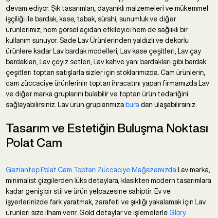
devam ediyor. Şık tasarımları, dayanıklı malzemeleri ve mükemmel
işçiliği ile bardak, kase, tabak, sürahi, sunumluk ve diğer
ürünlerimiz, hem görsel açıdan etkileyici hem de sağlıklı bir
kullanım sunuyor. Sade Lav Ürünlerinden yaldızlı ve dekorlu
ürünlere kadar Lav bardak modelleri, Lav kase çeşitleri, Lav çay
bardakları, Lav çeyiz setleri, Lav kahve yanı bardakları gibi bardak
çeşitleri toptan satışlarla sizler için stoklarımızda. Cam ürünlerin,
cam züccaciye ürünlerinin toptan ihracatını yapan firmamızda Lav
ve diğer marka gruplarını bulabilir ve toptan ürün tedariğini
sağlayabilirsiniz. Lav ürün gruplarımıza
bura
dan ulaşabilirsiniz.
Tasarım ve Estetiğin Buluşma Noktası
Polat Cam
Gaziantep Polat Cam Toptan Züccaciye Mağazamızda
Lav marka,
minimalist çizgilerden lüks detaylara, klasikten modern tasarımlara
kadar geniş bir stil ve ürün yelpazesine sahiptir. Ev ve
işyerlerinizde fark yaratmak, zarafeti ve şıklığı yakalamak için Lav
ürünleri size ilham verir. Gold detaylar ve işlemelerle
Glory