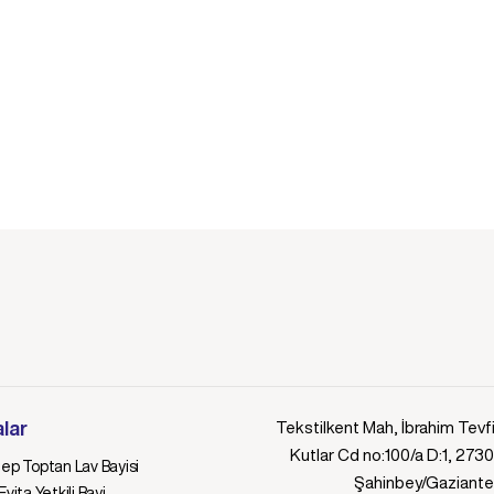
lar
Tekstilkent Mah, İbrahim Tevf
Kutlar Cd no:100/a D:1, 273
ep Toptan Lav Bayisi
Şahinbey/Gaziant
vita Yetkili Bayi