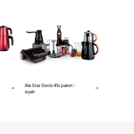
Ala Star Serisi 4'lü paket -
Red Star Seri
siyah
Kırmızı