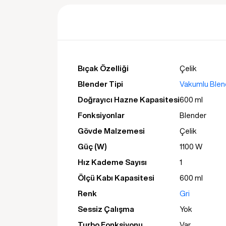
Bıçak Özelliği
Çelik
Blender Tipi
Vakumlu Blen
Doğrayıcı Hazne Kapasitesi
600 ml
Fonksiyonlar
Blender
Gövde Malzemesi
Çelik
Güç (W)
1100 W
Hız Kademe Sayısı
1
Ölçü Kabı Kapasitesi
600 ml
Renk
Gri
Sessiz Çalışma
Yok
Turbo Fonksiyonu
Var