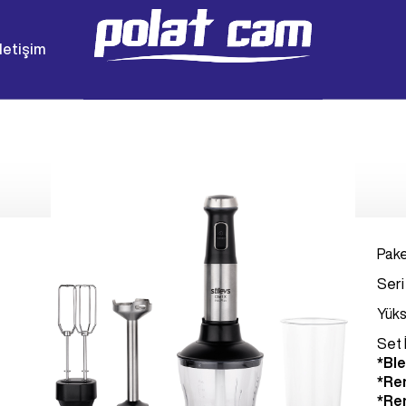
İletişim
Pake
Seri
Yüks
Set 
*Ble
*Re
*Re