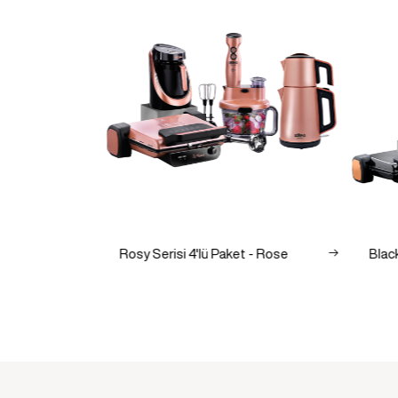
lü Paket
Rosy Serisi 4'lü Paket - Rose
Black