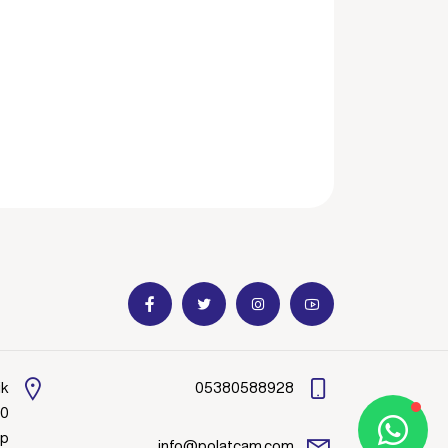
ik
05380588928
00
ep
info@polatcam.com