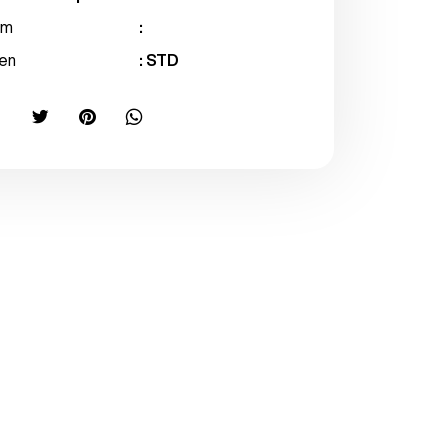
im
:
en
: STD