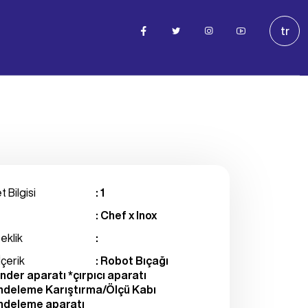
tr
t Bilgisi
: 1
: Chef x Inox
eklik
:
İçerik
: Robot Bıçağı
nder aparatı *çırpıcı aparatı
ndeleme Karıştırma/Ölçü Kabı
ndeleme aparatı