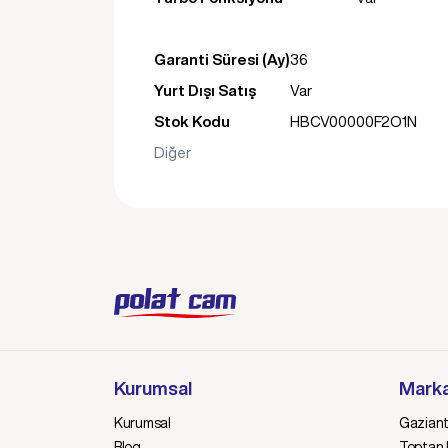
Garanti Süresi (Ay)
36
Yurt Dışı Satış
Var
Stok Kodu
HBCV00000F2O1N
Diğer
Kurumsal
Marka
Kurumsal
Gaziant
Blog
Toptan E