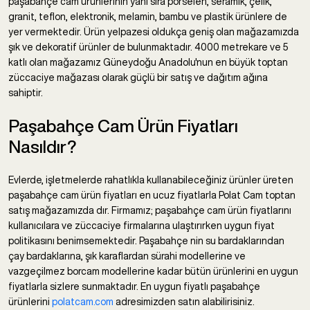
paşabahçe cam ürünlerinin yanı sıra porselen, seramik, çelik,
granit, teflon, elektronik, melamin, bambu ve plastik ürünlere de
yer vermektedir. Ürün yelpazesi oldukça geniş olan mağazamızda
şık ve dekoratif ürünler de bulunmaktadır. 4000 metrekare ve 5
katlı olan mağazamız Güneydoğu Anadolu'nun en büyük toptan
züccaciye mağazası olarak güçlü bir satış ve dağıtım ağına
sahiptir.
Paşabahçe Cam Ürün Fiyatları
Nasıldır?
Evlerde, işletmelerde rahatlıkla kullanabileceğiniz ürünler üreten
paşabahçe cam ürün fiyatları en ucuz fiyatlarla Polat Cam toptan
satış mağazamızda dır. Firmamız; paşabahçe cam ürün fiyatlarını
kullanıcılara ve züccaciye firmalarına ulaştırırken uygun fiyat
politikasını benimsemektedir. Paşabahçe nin su bardaklarından
çay bardaklarına, şık karaflardan sürahi modellerine ve
vazgeçilmez borcam modellerine kadar bütün ürünlerini en uygun
fiyatlarla sizlere sunmaktadır. En uygun fiyatlı paşabahçe
ürünlerini
polatcam.com
adresimizden satın alabilirisiniz.