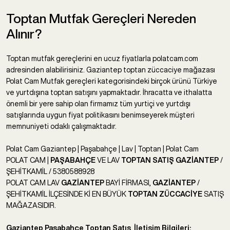
Toptan Mutfak Gereçleri Nereden
Alınır?
Toptan mutfak gereçlerini en ucuz fiyatlarla polatcam.com
adresinden alabilirisiniz. Gaziantep toptan züccaciye mağazası
Polat Cam Mutfak gereçleri kategorisindeki birçok ürünü Türkiye
ve yurtdışına toptan satışını yapmaktadır. İhracatta ve ithalatta
önemli bir yere sahip olan firmamız tüm yurtiçi ve yurtdışı
satışlarında uygun fiyat politikasını benimseyerek müşteri
memnuniyeti odaklı çalışmaktadır.
Polat Cam Gaziantep | Paşabahçe | Lav | Toptan | Polat Cam
POLAT CAM |
PAŞABAHÇE
VE LAV
TOPTAN SATIŞ GAZİANTEP
/
ŞEHİTKAMİL / 5380588928
POLAT CAM LAV
GAZİANTEP
BAYİ FİRMASI,
GAZİANTEP
/
ŞEHİTKAMİL İLÇESİNDE Kİ EN BÜYÜK
TOPTAN ZÜCCACİYE
SATIŞ
MAĞAZASIDIR.
Gaziantep Paşabahçe Toptan Satış İletişim Bilgileri: