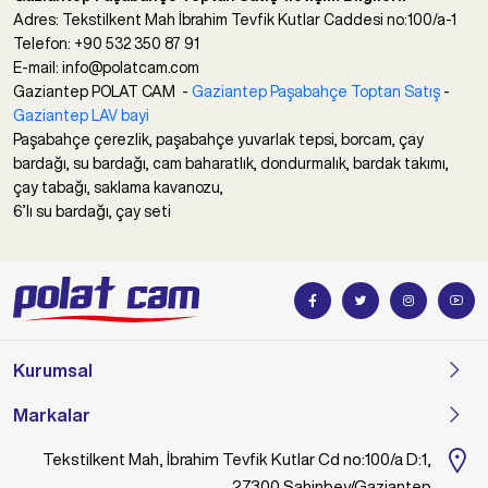
Adres: Tekstilkent Mah İbrahim Tevfik Kutlar Caddesi no:100/a-1
Telefon: +90 532 350 87 91
E-mail: info@polatcam.com
Gaziantep POLAT CAM -
Gaziantep Paşabahçe Toptan Satış
-
Gaziantep LAV bayi
Paşabahçe çerezlik, paşabahçe yuvarlak tepsi, borcam, çay
bardağı, su bardağı, cam baharatlık, dondurmalık, bardak takımı,
çay tabağı, saklama kavanozu,
6’lı su bardağı, çay seti
Kurumsal
Markalar
Tekstilkent Mah, İbrahim Tevfik Kutlar Cd no:100/a D:1,
27300 Şahinbey/Gaziantep