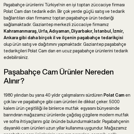
Paşabahçe ürünlerini Türkiye’nin en iyi toptan züccaciye firması
Polat Cam dan tedarik edin. Bir çok yerde güçlü satış ve tedarik
bağlantıları olan firmamız toptan paşabahçe ürün tedariği
sağlamaktadır. Gaziantep merkezli züccaciye firmamız
Kahramanmaraş, Urfa, Adıyaman, Diyarbakır, İstanbul, İzmir,
Ankara gibi daha birçok il ve ilçenin paşabahçe tedarikçisi
olup ürün satış ve dağıtımını yapmaktadır. Gaziantep paşabahçe
tedarikçileri Polat Cam dan en ucuz paşabahçe ürünlerini tedarik
edebilirsiiniz.
Paşabahçe Cam Ürünler Nereden
Alınır?
1980 yılından bu yana 40 yıldır çalışmalarını sürdüren
Polat Cam
en
çok lav ve paşabahçe gibi cam ürünleri ile dikkat çeker. 5000
kalem ürün çeşitliliği ile binlerce mutfak eşyasını bünyesinde
barındıran mağazamız ürünlerde çağdaş çizgilere modern mutfak
ve sofra ihtiyaçlarını göz önünde bulundurmaktadır. Paşabahçenin
dayanıklı cam ürünleri uzun yıllar kullanıma uygundur. Mağazamız